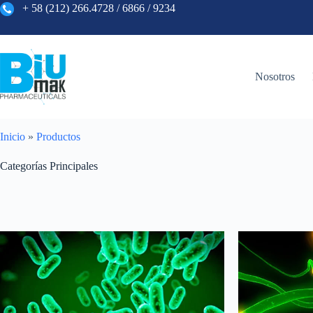
+ 58
(
212
)
266
.
4728
/
6866
/
9234
Nosotros
Inicio
»
Productos
Categorías Principales