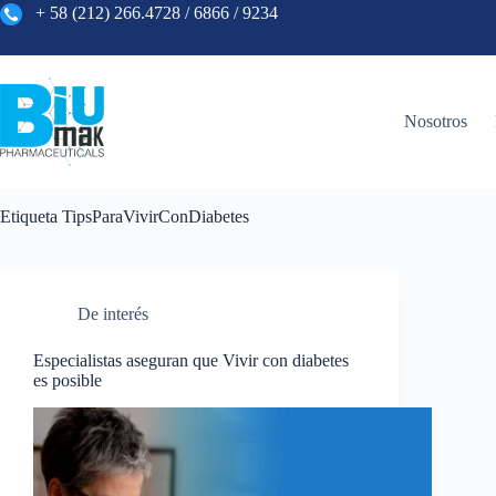
+ 58
(
212
)
266
.
4728
/
6866
/
9234
Nosotros
Etiqueta
TipsParaVivirConDiabetes
De interés
Especialistas aseguran que Vivir con diabetes
es posible